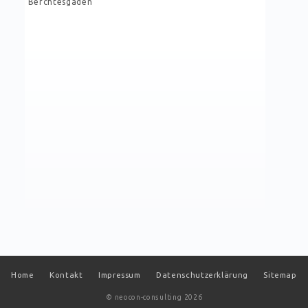
Berchtesgaden
Navigation
Home
Kontakt
Impressum
Datenschutzerklärung
Sitemap
überspringen
© neocon-consulting 2026