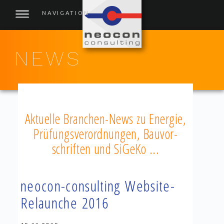
NEWS
News
News-Detailleser
Aktuelle Branchen-News zu Energie,
Prüfungs­verord­nungen, Bauvor­
schriften und SiGeKo ...
neocon-consulting Website-
Relaunche 2016