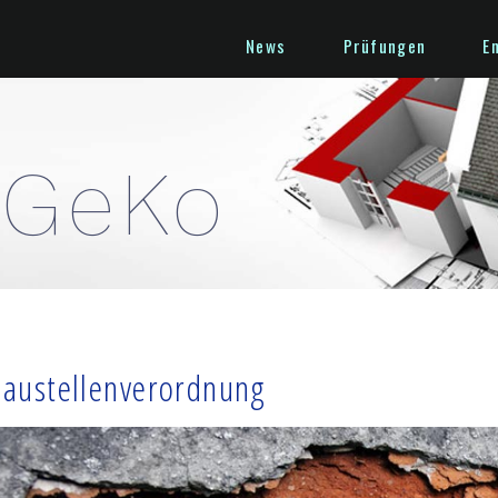
News
Prüfungen
E
iGeKo
Baustellenverordnung
er
tellenverordnung