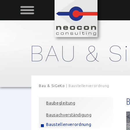
BAU & S
Bau & SiGeKo
|
Baustellenverordnung
Navigation
überspringen
Baubegleitung
Teas
Bausachverständigung
Baus
Baustellenverordnung
?