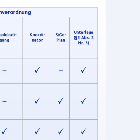
enverordnung
Unterlage
an­kündi­
Koordi­
SiGe-
(§3 Abs. 2
gung
nator
Plan
Nr. 3)
—
—
—